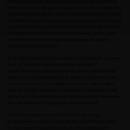
Kristy Augustin die Delegiertenversammlung in Potsdam
Revue passieren. Die große Einigkeit unter den Delegierten
zeigte deutlich, dass sich die CDU Brandenburg mit starken
Kandidaten bei der Landtagswahl präsentieren wird. Kristy
Augustin, Paul-Eric Lipinski und Kay Juschka, die allesamt
als Mitglieder des Kreisvorstands anwesend waren, sind
dabei als Kandidaten für die Wahlkreise in Märkisch-
Oderland gewählt worden.
Auch die Kommunalwahlen stehen nächstes Jahr auf dem
Plan. In Vorbereitung darauf wurde mit dem 27.
Januar bereits der nächste wichtige Termin gesetzt. Dort
sollen auf dem Kreisparteitag in Seelow die Listen für die
Kreistagswahlen 2024 aufgestellt werden. Allen ist klar,
dass der Spagat zwischen verlässlicher, politischer Arbeit
und einem herausforderndem Wahlkampf im kommenden
Jahr viel Arbeit und Engagment erfordern wird.
Trotzdem nehmen wir uns die Zeit für ein wenig
Besinnlichkeit und die Vorfreude auf das Weihnachtsfest.
So wird unser Kreisverband bei der Weihnachtsfeier