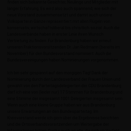
finden sich bekannte Gesichter, Neulinge und Mitglieder mit
langer Erfahrung. Es wird also auch spannend, wie sich der
neue Vorstand zusammensetzt und damit auch unsere
Volkspartei in Gänze repräsentiert mit allen Flügeln von
konservativ, wirtschaftsliberal bis christlich-sozial. Auch die
Landesverbände haben in erster Linie ihren Wunsch
Vertretung zu finden. Für Brandenburg haben wir erneut
unseren Fraktionsvorsitzenden Dr. Jan Redmann (bereits im
November) für den Bundesvorstand nominiert. Auch die
Bundesvereinigungen haben Nominierungen vorgenommen.
Ich bin sehr gespannt auf den morgigen Tag! Dank der
Nominierung durch den Landesverband der Frauen Union und
gewählt von den Parteitagsdelegierten der CDU Brandenburg
darf ich eine von (leider nur) 17 Stimmen für Brandenburg und
eine Stimme der insgesamt 1001 Delegierten insgesamt sein.
Wenn auch eine kleine Gruppe haben wir aus Brandenburg
unsere Erwartungen an den Bundesparteitag. Im
Kreisvorstand werde ich gern über die Ergebnisse berichten
und die Ortsverbandsvorsitzenden um Weitergabe der
Informationen bitten. Danke auch an alle, die sich im Vorfeld