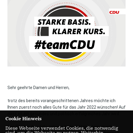
Sehr geehrte Damen und Herren,
trotz des bereits vorangeschrittenen Jahres möchte ich
Ihnen zuerst noch alles Gute für das Jahr 2022 wünschen! Auf
dass es ein gesundes und politisch erfolgreiches Jahr wird.
Cookie Hinweis
Den Start in das Jahr geben wir als CDU mit dem zweiten
Diese Webseite verwendet Cookies, die notwendig
sind, um die Webseite zu nutzen. Weiterhin