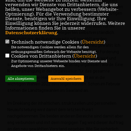
digitalen Bundesparteitag, der in wenigen Stunden beginnt.
verwenden wir Dienste von Drittanbietern, die uns
Die Spannung steigt und viele von Ihnen werden sicherlich den
helfen, unser Webangebot zu verbessern (Website-
Optmierung). Für die Verwendung bestimmter
Parteitag auch im livestream verfolgen. Nach der eindeutigen
Dienste, benötigen wir Ihre Einwilligung. Ihre
Entscheidung der Mitgliederbefragung ist die Wahl des
Einwilligung können Sie jederzeit widerrufen. Weitere
Bundesvorsitzenden eine formale Sache und auch für die
Informationen finden Sie in unserer
Datenschutzerklärung
.
Brandenburger Parteitagsdelegierten selbstverständlich.
Aber nicht nur der Bundesvorsitz will gewählt werden,
Technisch notwendige Cookies (
Übersicht
)
sondern der gesamte Bundesvorstand wird neu gewählt. Ich
Die notwendigen Cookies werden allein für den
ordnungsgemäßen Gebrauch der Webseite benötigt.
bin sehr dankbar, dass damit auch einer weiteren Forderung
Cookies von Drittanbietern (
Übersicht
)
der Kreisvorsitzendenkonferenz nachgekommen wird und
Zur Optimierung unserer Webseite binden wir Dienste und
schnellstmöglich der Bundesparteitag organisiert wurde. Eine
Angebote von Drittanbietern ein.
Kraftanstrengung in der Organisation für das gesamte
Konrad-Adenauer-Haus aber wichtig, damit wir in die
Alle akzeptieren
Auswahl speichern
wichtigen Wahlen 2022 einsteigen können. Schon im Februar
stehen die Landtagswahlen im Saarland an.
Im Dreiklang der inhaltlichen, strukturellen und personellen
Neuaufstellung wird damit dem letzten Punkt
nachgekommen. Die beiden anderen Bereiche sind damit aber
eng verbunden und mit dem morgigen Tag wird dieser Auftrag
an den neu gewählten Vorstand gegeben. Wie Sie sicherlich