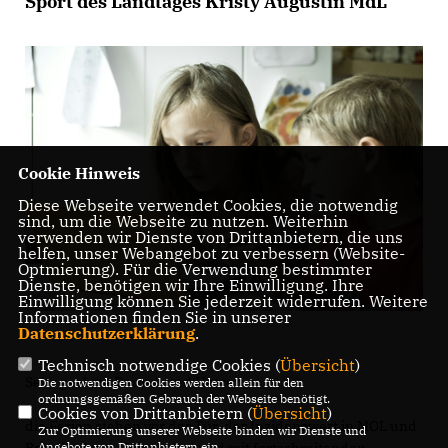
Sport des Landtages Kristy Augustin MdL
Cookie Hinweis
Diese Webseite verwendet Cookies, die notwendig
sind, um die Webseite zu nutzen. Weiterhin
verwenden wir Dienste von Drittanbietern, die uns
helfen, unser Webangebot zu verbessern (Website-
Optmierung). Für die Verwendung bestimmter
Dienste, benötigen wir Ihre Einwilligung. Ihre
Einwilligung können Sie jederzeit widerrufen. Weitere
Informationen finden Sie in unserer
Datenschutzerklärung
.
Technisch notwendige Cookies (
Übersicht
)
Sehr geehrte Damen und Herren,
Die notwendigen Cookies werden allein für den
ordnungsgemäßen Gebrauch der Webseite benötigt.
Cookies von Drittanbietern (
Übersicht
)
die Ferien stehen vor der Tür, der Inzidenzwert in MOL und
Zur Optimierung unserer Webseite binden wir Dienste und
Brandenburg sinkt weiter und mit fortschreitenden
Angebote von Drittanbietern ein.