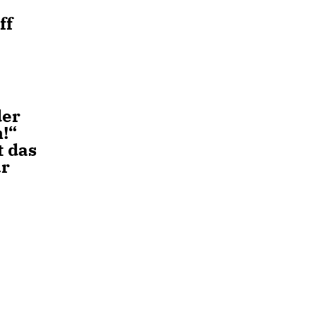
ff
der
n!“
t das
ür