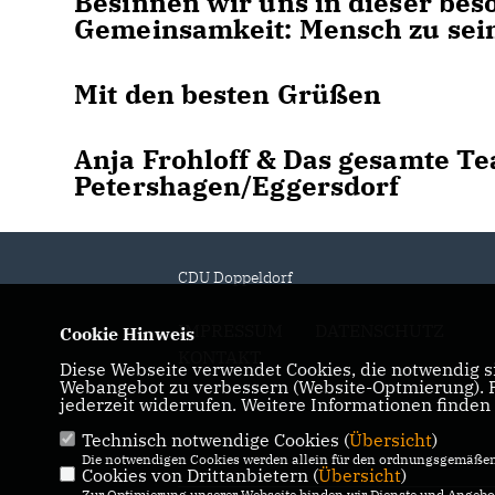
Besinnen wir uns in dieser beso
Gemeinsamkeit: Mensch zu sei
Mit den besten Grüßen
Anja Frohloff & Das gesamte T
Petershagen/Eggersdorf
CDU Doppeldorf
IMPRESSUM
DATENSCHUTZ
Cookie Hinweis
KONTAKT
Diese Webseite verwendet Cookies, die notwendig si
Webangebot zu verbessern (Website-Optmierung). Fü
jederzeit widerrufen. Weitere Informationen finden
Technisch notwendige Cookies (
Übersicht
)
Die notwendigen Cookies werden allein für den ordnungsgemäßen 
Cookies von Drittanbietern (
Übersicht
)
Zur Optimierung unserer Webseite binden wir Dienste und Angebot