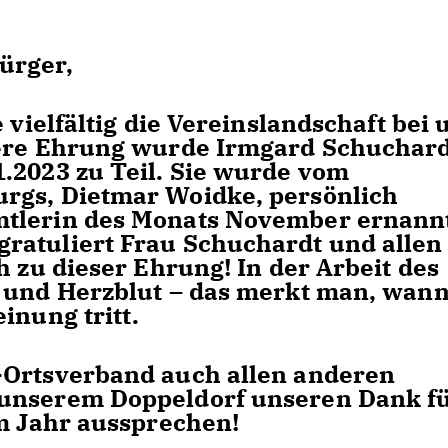
ürger,
 vielfältig die Vereinslandschaft bei 
dere Ehrung wurde Irmgard Schuchar
.2023 zu Teil. Sie wurde vom
rgs, Dietmar Woidke, persönlich
mtlerin des Monats November ernann
ratuliert Frau Schuchardt und allen
h zu dieser Ehrung! In der Arbeit des
t und Herzblut – das merkt man, wan
inung tritt.
-Ortsverband auch allen anderen
 unserem Doppeldorf unseren Dank f
em Jahr aussprechen!