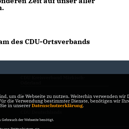
nderen Zeit auf unser aller
n.
eam des CDU-Ortsverbands
CDU Kreisverband Märkisch-
Oderland
CDU Landesverband
nd, um die Webseite zu nutzen. Weiterhin verwenden wir Di
Brandenburg
r die Verwendung bestimmter Dienste, benötigen wir Ihre 
 Sie in unserer
Datenschutzerklärung
.
CDU Deutschlands
Gebrauch der Webseite benötigt.
e von Drittanbietern ein.