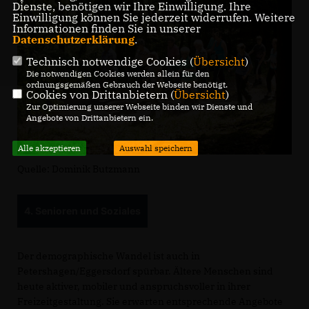
Dienste, benötigen wir Ihre Einwilligung. Ihre
Einwilligung können Sie jederzeit widerrufen. Weitere
Informationen finden Sie in unserer
Datenschutzerklärung
.
Technisch notwendige Cookies (
Übersicht
)
Die notwendigen Cookies werden allein für den
ordnungsgemäßen Gebrauch der Webseite benötigt.
Cookies von Drittanbietern (
Übersicht
)
Zur Optimierung unserer Webseite binden wir Dienste und
Angebote von Drittanbietern ein.
Alle akzeptieren
Auswahl speichern
Quelle: Dominik Butzmann
4. Senioren und Soziales
Der demographische Wandel ist auch in
Petershagen/Eggersdorf spürbar. Ältere Menschen sind
heute aktiver, mobiler und anspruchsvoller in ihrer
Freizeitgestaltung. Sie erwarten entsprechende Angebote