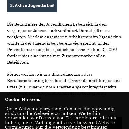
3. Aktive Jugendarbeit
Die Bedürfnisse der Jugendlichen haben sich in den
vergangenen Jahren stark verändert. Darauf gilt es zu
reagieren. Mit dem engagierten Arbeitsteam im Jugendclub
wurde in der Jugendarbeit bereits viel erreicht. In der
Präventionsarbeit gibt es jedoch noch viel zu tun. Die CDU
fordert hier eine intensivere Zusammenarbeit aller
Beteiligten.
Ferner werden wir uns dafür einsetzen, dass
Berufsorientierung bereits in die Freizeiteinrichtungen des
Ortes (z. B. Jugendclub) als festes Angebot integriert wird.
Dafür wird eine Kooperation mit der Arbeitsagentur
Cookie Hinweis
angestrebt.
Diese Webseite verwendet Cookies, die notwendig
sind, um die Webseite zu nutzen. Weiterhin
verwenden wir Dienste von Drittanbietern, die uns
helfen, unser Webangebot zu verbessern (Website-
Optmierung). Für die Verwendung bestimmter